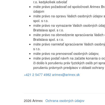
r.o. kedykoľvek odvolať
máte právo požadovať od spoločnosti Arimex Brat
údajom
máte právo na opravu Vašich osobných údajov s
spol. s r.o.
máte právo na vymazanie Vašich osobných údaj
Bratislava spol. s r.o.
máte právo na obmedzenie spracúvania Vašich 
Bratislava spol. s r.o.
máte právo namietať spracúvanie Vašich osobnýc
s r.o.
máte právo na prenosnosť osobných údajov,
máte právo podať návrh na začatie konania o och
či došlo k porušeniu práv fyzických osôb pri sp
porušeniu právnych predpisov v oblasti ochrany
+421 2 5477 4982
arimex@arimex.sk
2026 Arimex
Ochrana osobných údajov